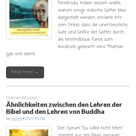
Tamilnadu, Indien wissen wollte,
warum einige indische Götter blau
dargestellt werden, erklärte ihm
sein Onkel, dass die unermessliche
Güte und Größe der Götter durch
die himmelblaue Farbe zum
Ausdruck gebracht wird. *Raman
gab sich damit…
Read more →
GERMAN
,
RELIGION
Ähnlichkeiten zwischen den Lehren der
Bibel und den Lehren von Buddha
by
suresh
•
2023-04-08
Der Spruch “Du sollst nicht töten”
stammt aus der Bibel, genauer