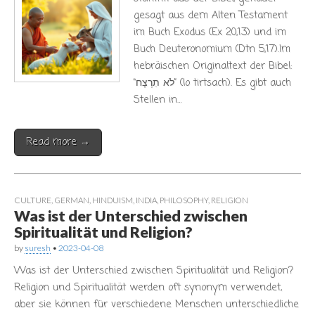
gesagt aus dem Alten Testament
im Buch Exodus (Ex 20,13) und im
Buch Deuteronomium (Dtn 5,17).Im
hebräischen Originaltext der Bibel:
“לֹא תִרְצָח” (lo tirtsach). Es gibt auch
Stellen in…
Read more →
CULTURE
,
GERMAN
,
HINDUISM
,
INDIA
,
PHILOSOPHY
,
RELIGION
Was ist der Unterschied zwischen
Spiritualität und Religion?
by
suresh
•
2023-04-08
Was ist der Unterschied zwischen Spiritualität und Religion?
Religion und Spiritualität werden oft synonym verwendet,
aber sie können für verschiedene Menschen unterschiedliche