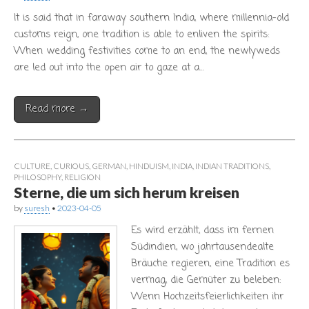
It is said that in faraway southern India, where millennia-old
customs reign, one tradition is able to enliven the spirits:
When wedding festivities come to an end, the newlyweds
are led out into the open air to gaze at a…
Read more →
CULTURE
,
CURIOUS
,
GERMAN
,
HINDUISM
,
INDIA
,
INDIAN TRADITIONS
,
PHILOSOPHY
,
RELIGION
Sterne, die um sich herum kreisen
by
suresh
•
2023-04-05
Es wird erzählt, dass im fernen
Südindien, wo jahrtausendealte
Bräuche regieren, eine Tradition es
vermag, die Gemüter zu beleben:
Wenn Hochzeitsfeierlichkeiten ihr