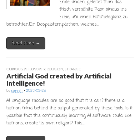
Ende finden, geleitet man das
frisch vermählte Paar hinaus ins
Freie, um einen Himmelsglanz zu
betrachten.Ein Doppelsternpärchen, welches…
Read more →
CURIOUS
,
PHILOSOPHY
,
RELIGION
,
STRANGE
Artificial God created by Artificial
Intelligence!
by
suresh
•
2023-03-26
AI language modules are so good that it is as if there is a
human mind behind the output generated by these tools. Is it
possible that this continuously learning AI software could, like
humans, create its own religion? This…