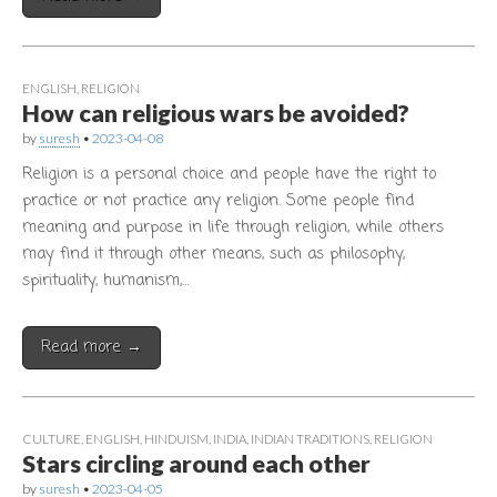
ENGLISH
,
RELIGION
How can religious wars be avoided?
by
suresh
•
2023-04-08
Religion is a personal choice and people have the right to
practice or not practice any religion. Some people find
meaning and purpose in life through religion, while others
may find it through other means, such as philosophy,
spirituality, humanism,…
Read more →
CULTURE
,
ENGLISH
,
HINDUISM
,
INDIA
,
INDIAN TRADITIONS
,
RELIGION
Stars circling around each other
by
suresh
•
2023-04-05