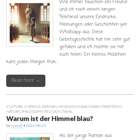
Wie immer tauschen ein Freund
und ich nach einem langen
Telefonat unsere Eindrücke,
Meinungen oder Geschichten per
Whatsapp aus. Diese
Gebetsgeschichte hat mir sehr gut
gefallen und ich möchte sie mit
euch teilen. Ein kleines Mädchen
kam jeden Morgen früh…
Read more →
CULTURE
,
CURIOUS
,
GERMAN
,
HINDUISM
,
INDIA
,
INDIAN TRADITIONS
,
NATURE
,
PHILOSOPHY
,
RELIGION
,
TAMIL
Warum ist der Himmel blau?
by
suresh
•
2024-08-25
Als der junge Raman aus