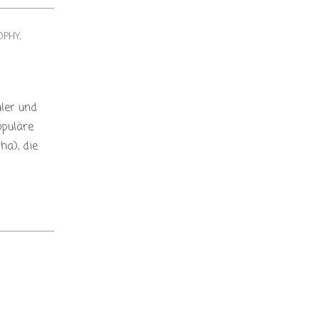
OPHY
,
üler und
opuläre
ha), die