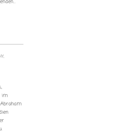
genden…
HY
,
,
n im
b Abraham
dien
er
.