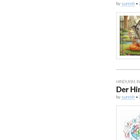
by
suresh
•
HINDUISM
,
I
Der Hi
by
suresh
•