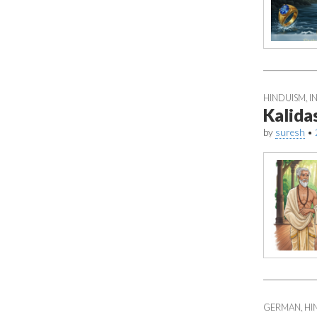
HINDUISM
,
I
Kalida
by
suresh
•
GERMAN
,
HI