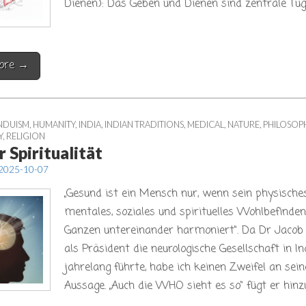
Dienen): Das Geben und Dienen sind zentrale Tu
ore →
NDUISM
,
HUMANITY
,
INDIA
,
INDIAN TRADITIONS
,
MEDICAL
,
NATURE
,
PHILOSOP
Y
,
RELIGION
r Spiritualität
2025-10-07
„Gesund ist ein Mensch nur, wenn sein physisches
mentales, soziales und spirituelles Wohlbefinde
Ganzen untereinander harmoniert“. Da Dr Jaco
als Präsident die neurologische Gesellschaft in In
jahrelang führte, habe ich keinen Zweifel an sein
Aussage. „Auch die WHO sieht es so“ fügt er hinzu