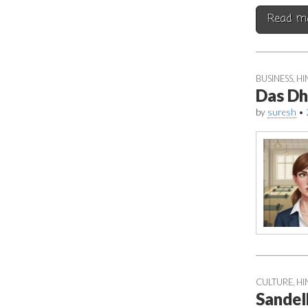
Read m
BUSINESS
,
HI
Das Dh
by
suresh
•
CULTURE
,
HI
Sandel