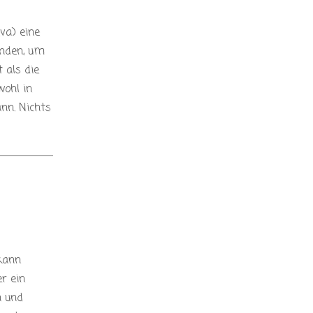
va) eine
enden, um
 als die
ohl in
nn. Nichts
kann
r ein
n und