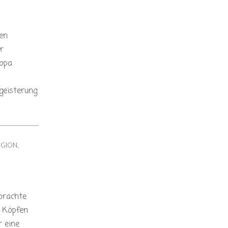
en
r
ropa
geisterung
IGION
,
brachte
n Köpfen
r eine