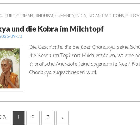
CULTURE
,
GERMAN
,
HINDUISM
,
HUMANITY
,
INDIA
,
INDIAN TRADITIONS
,
PHILOS
ya und die Kobra im Milchtopf
2025-09-30
Die Geschichte, die Sie über Chanakya, seine Sch
die Kobra im Topf mit Milch erzählen, ist eine p
moralische Anekdote (eine sogenannte Neeti Kat
Chanakya zugeschrieben wird,
f 3
1
2
3
»