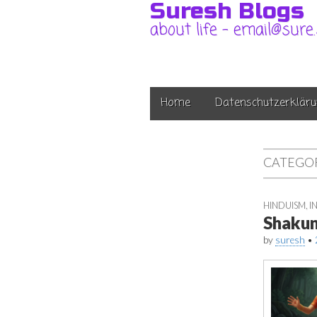
Suresh Blogs
about life – email@sure
Main
Skip
Home
Datenschutzerkläru
to
menu
content
CATEGO
HINDUISM
,
I
Shakun
by
suresh
•