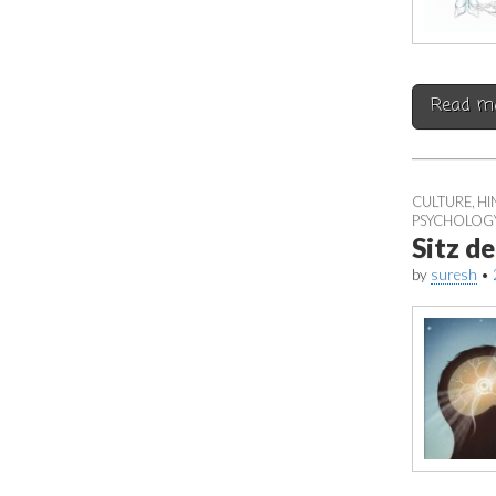
Read m
CULTURE
,
HI
PSYCHOLOG
Sitz de
by
suresh
•