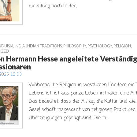
Einladung nach Iniden,
NDUISM
,
INDIA
,
INDIAN TRADITIONS
,
PHILOSOPHY
,
PSYCHOLOGY
,
RELIGION
,
IZED
on Hermann Hesse angeleitete Verständi
ssionaren
2025-12-03
Während die Religion in westlichen Ländern ein T
Lebens ist, ist das ganze Leben in Indien eine Art
Das bedeutet, dass der Alltag, die Kultur und die
Gesellschaft insgesamt von religiösen Praktiken
Überzeugungen geprägt sind. Die in…