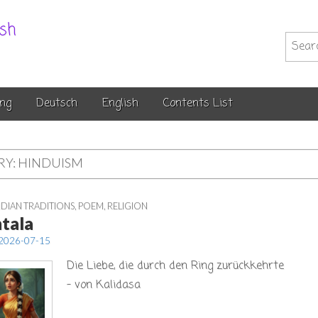
.sh
Searc
for:
ng
Deutsch
English
Contents List
RY:
HINDUISM
NDIAN TRADITIONS
,
POEM
,
RELIGION
tala
2026-07-15
Die Liebe, die durch den Ring zurückkehrte
– von Kalidasa