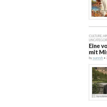
CULTURE
,
HI
UNCATEGOR
Eine v
mit Mi
by
suresh
•