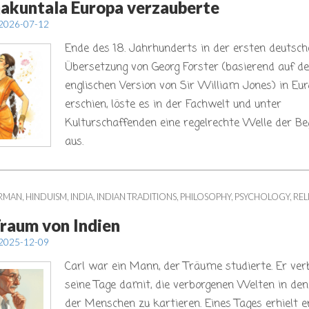
akuntala Europa verzauberte
2026-07-12
Ende des 18. Jahrhunderts in der ersten deutsch
Übersetzung von Georg Forster (basierend auf de
englischen Version von Sir William Jones) in Eu
erschien, löste es in der Fachwelt und unter
Kulturschaffenden eine regelrechte Welle der Be
aus.
RMAN
,
HINDUISM
,
INDIA
,
INDIAN TRADITIONS
,
PHILOSOPHY
,
PSYCHOLOGY
,
REL
Traum von Indien
2025-12-09
Carl war ein Mann, der Träume studierte. Er ver
seine Tage damit, die verborgenen Welten in de
der Menschen zu kartieren. Eines Tages erhielt e