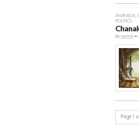
AYURVEDA
,
POLITICS
Chanak
by
suresh
•
Page 1 o