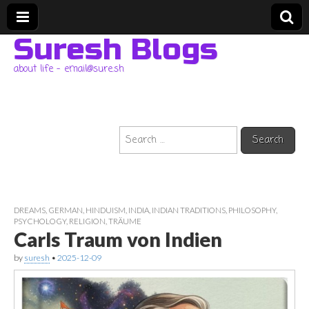
Suresh Blogs
about life – email@sure.sh
Search
for:
DREAMS
,
GERMAN
,
HINDUISM
,
INDIA
,
INDIAN TRADITIONS
,
PHILOSOPHY
,
PSYCHOLOGY
,
RELIGION
,
TRÄUME
Carls Traum von Indien
by
suresh
•
2025-12-09