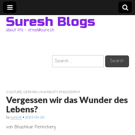
Suresh Blogs
about life – email@sure.sh
Search
for:
CULTURE
,
GERMAN
,
HUMANITY
,
PHILOSOPHY
Vergessen wir das Wunder des
Lebens?
by
suresh
•
2023-03-20
von Bhashkar Perinchery