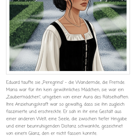
Eduard taufte sie „Peregrina“ – die Wandernde, die Fremde.
Maria war für ihn kein gewöhnliches Mädchen; sie war ein
„Zaubermädchen“, umgeben von einer Aura des Rätselhaften.
Ihre Anziehungskraft war so gewaltig, dass sie ihn zugleich
faszinierte und erschreckte. Er sah in ihr eine Gestalt aus
einer anderen Welt, eine Seele, die zwischen tiefer Hingabe
und einer beunruhigenden Distanz schwankte, gezeichnet
von einem Glanz, den er nicht fassen konnte.