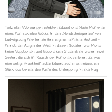
Trotz aller Warnungen erlebten Eduard und Maria Momente
eines fast sakralen Glücks. In den „Mondscheingärten“ von
Ludwigsburg feierten sie ihre eigene, heimliche Hochzeit –
fernab der Augen der Welt. In diesen Nächten war Maria
keine Vagabundin und Eduard kein Student; sie waren zwei
Seelen, die sich im Rausch der Romantik verloren. „Es war
eine selige Krankheit“, sollte Eduard später schreiben, ein
Glück, das bereits den Keim des Untergangs in sich trug.