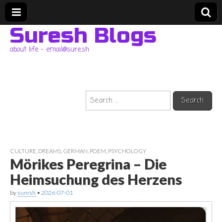
Suresh Blogs
about life – email@sure.sh
Search
for:
CULTURE
,
DREAMS
,
GERMAN
,
POEM
,
PSYCHOLOGY
Mörikes Peregrina – Die
Heimsuchung des Herzens
by
suresh
•
2026-07-01