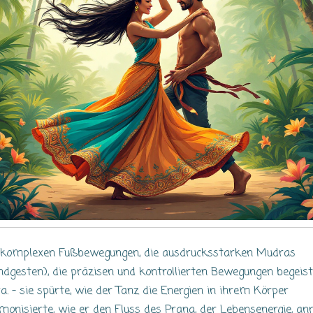
 komplexen Fußbewegungen, die ausdrucksstarken Mudras
ndgesten), die präzisen und kontrollierten Bewegungen begeis
ra. – sie spürte, wie der Tanz die Energien in ihrem Körper
monisierte, wie er den Fluss des Prana, der Lebensenergie, anr