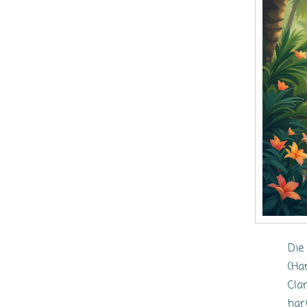
Die
(Ha
Cla
har