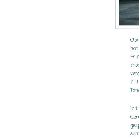
Cla
hat
Pri
mod
ver
mit
Tan
Ind
Gerü
ges
süd