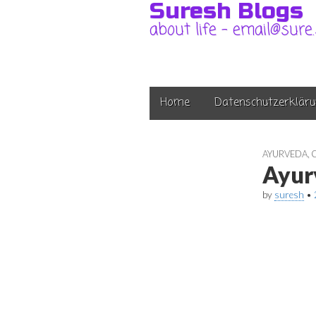
Suresh Blogs
about life – email@sure
Main
Skip
Home
Datenschutzerkläru
to
menu
content
AYURVEDA
,
Ayur
by
suresh
•