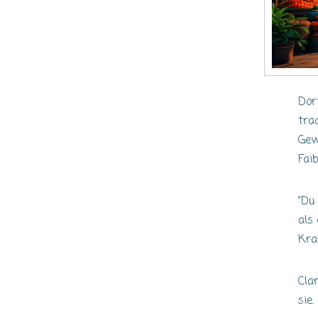
Dor
tra
Gew
Fai
“Du
als
Kraf
Cla
s