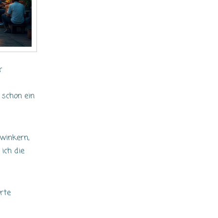
r
 schon ein
zwinkern,
ich die
erte