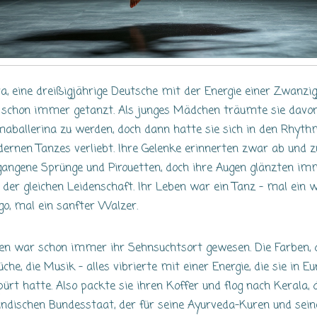
ra, eine dreißigjährige Deutsche mit der Energie einer Zwanzig
 schon immer getanzt. Als junges Mädchen träumte sie davon
maballerina zu werden, doch dann hatte sie sich in den Rhyt
ernen Tanzes verliebt. Ihre Gelenke erinnerten zwar ab und z
gangene Sprünge und Pirouetten, doch ihre Augen glänzten im
 der gleichen Leidenschaft. Ihr Leben war ein Tanz – mal ein w
go, mal ein sanfter Walzer.
ien war schon immer ihr Sehnsuchtsort gewesen. Die Farben, 
che, die Musik – alles vibrierte mit einer Energie, die sie in Eu
pürt hatte. Also packte sie ihren Koffer und flog nach Kerala,
indischen Bundesstaat, der für seine Ayurveda-Kuren und sein