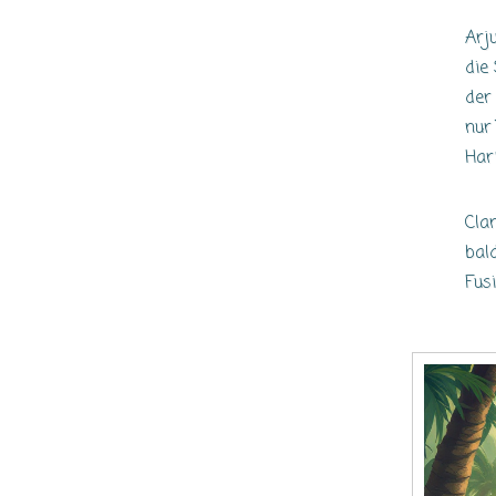
Arj
die
der
nur
Har
Cla
bal
Fus