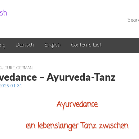
.sh
Searc
for:
ng
Deutsch
English
Contents List
CULTURE
,
GERMAN
vedance – Ayurveda-Tanz
2025-01-31
Ayurvedance
ein lebenslanger Tanz zwischen