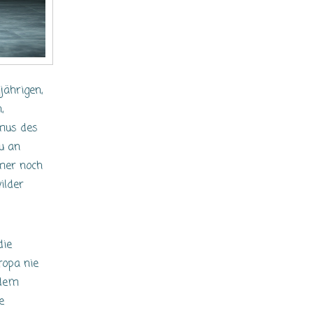
jährigen,
,
hmus des
u an
mer noch
ilder
die
ropa nie
 dem
e