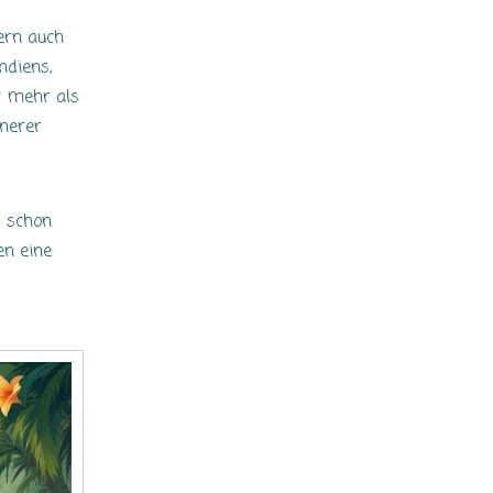
ern auch
ndiens,
t mehr als
nnerer
d schon
en eine