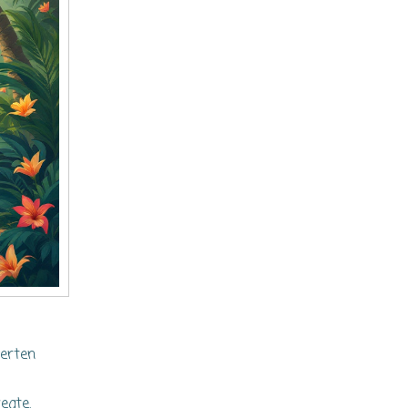
terten
egte.